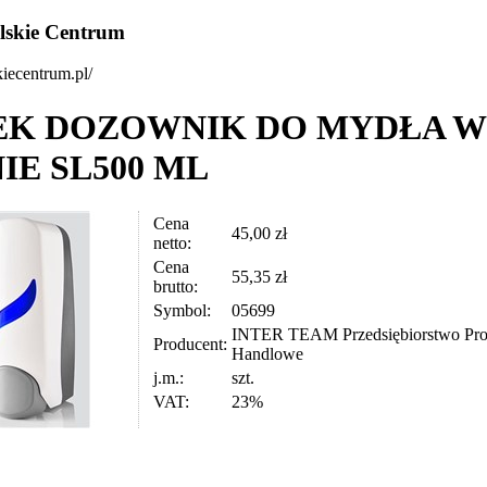
lskie Centrum
kiecentrum.pl/
EK DOZOWNIK DO MYDŁA W
IE SL500 ML
Cena
45,00 zł
netto:
Cena
55,35 zł
brutto:
Symbol:
05699
INTER TEAM Przedsiębiorstwo Pro
Producent:
Handlowe
j.m.:
szt.
VAT:
23%