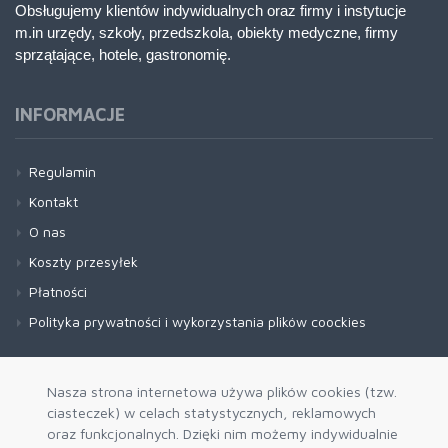
Obsługujemy klientów indywidualnych oraz firmy i instytucje
m.in urzędy, szkoły, przedszkola, obiekty medyczne, firmy
sprzątające, hotele, gastronomię.
INFORMACJE
Regulamin
Kontakt
O nas
Koszty przesyłek
Płatności
Polityka prywatności i wykorzystania plików coockies
Nasza strona internetowa używa plików cookies (tzw.
ciasteczek) w celach statystycznych, reklamowych
oraz funkcjonalnych. Dzięki nim możemy indywidualnie