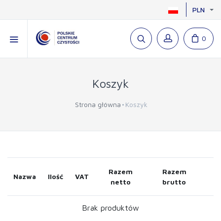
PLN
0
Koszyk
Strona główna
Koszyk
Razem
Razem
Nazwa
Ilość
VAT
netto
brutto
Brak produktów