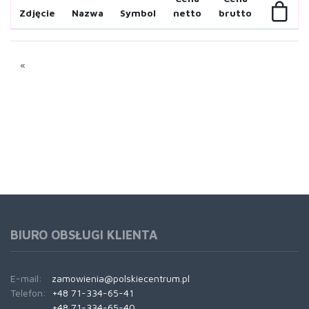
Zdjęcie
Nazwa
Symbol
netto
brutto
«
BIURO OBSŁUGI KLIENTA
E-mail:
zamowienia@polskiecentrum.pl
Telefon:
+48 71-334-65-41
+48 71-334-65-40