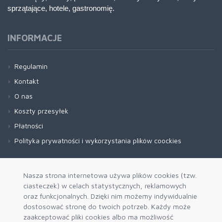
sprzątające, hotele, gastronomię.
INFORMACJE
Regulamin
Kontakt
O nas
Koszty przesyłek
Płatności
Polityka prywatności i wykorzystania plików coockies
Nasza strona internetowa używa plików cookies (tzw.
ciasteczek) w celach statystycznych, reklamowych
oraz funkcjonalnych. Dzięki nim możemy indywidualnie
dostosować stronę do twoich potrzeb. Każdy może
zaakceptować pliki cookies albo ma możliwość