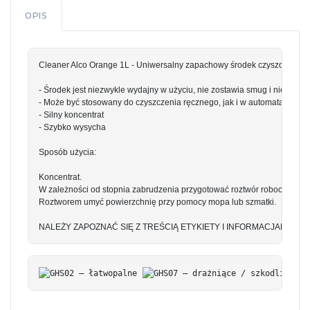
OPIS
Cleaner Alco Orange 1L - Uniwersalny zapachowy środek czyszczący na
- Środek jest niezwykle wydajny w użyciu, nie zostawia smug i nie nawars
- Może być stosowany do czyszczenia ręcznego, jak i w automatach czy
- Silny koncentrat
- Szybko wysycha
Sposób użycia:
Koncentrat.
W zależności od stopnia zabrudzenia przygotować roztwór roboczy rozc
Roztworem umyć powierzchnię przy pomocy mopa lub szmatki.
NALEŻY ZAPOZNAĆ SIĘ Z TREŚCIĄ ETYKIETY I INFORMACJAMI O P