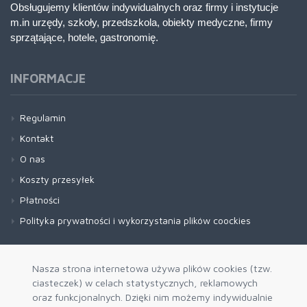
Obsługujemy klientów indywidualnych oraz firmy i instytucje
m.in urzędy, szkoły, przedszkola, obiekty medyczne, firmy
sprzątające, hotele, gastronomię.
INFORMACJE
Regulamin
Kontakt
O nas
Koszty przesyłek
Płatności
Polityka prywatności i wykorzystania plików coockies
Nasza strona internetowa używa plików cookies (tzw.
ciasteczek) w celach statystycznych, reklamowych
oraz funkcjonalnych. Dzięki nim możemy indywidualnie