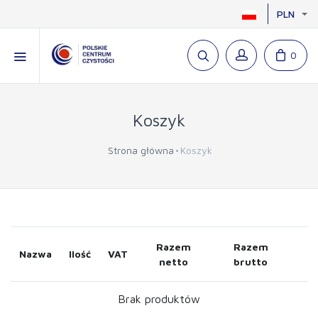
PLN
0
Koszyk
Strona główna
Koszyk
Razem
Razem
Nazwa
Ilość
VAT
netto
brutto
Brak produktów