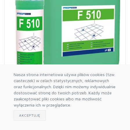
Nasza strona internetowa używa plików cookies (tzw.
ciasteczek) w celach statystycznych, reklamowych
oraz funkcjonalnych. Dzięki nim możemy indywidualnie
dostosować stronę do twoich potrzeb. Każdy może
[ 03497 ]
zaakceptować pliki cookies albo ma możliwość
LAKMA PROFIBASIC F 510 DO MYCIA I PIEL.
PODŁÓG 5L
wyłączenia ich w przeglądarce.
56,13 zł netto
AKCEPTUJĘ
69,04 zł brutto
Dostępność: 14 szt.