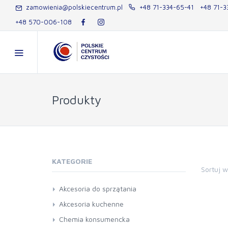
zamowienia@polskiecentrum.pl
+48 71-334-65-41
+48 71-3
+48 570-006-108
Produkty
KATEGORIE
Sortuj 
Akcesoria do sprzątania
miotły i szczotki
Akcesoria kuchenne
mopy
Chemia konsumencka