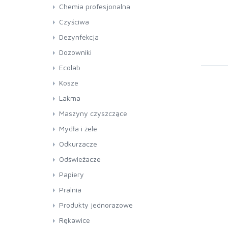
ściągaczki i futerka
Chemia profesjonalna
ścierki
chemia specjalistyczna
Czyściwa
wózki do sprzątania
kuchnia i gastronomia
Dezynfekcja
maszynowe mycie naczyń
Dozowniki
produkty do mycia szyb
Ecolab
produkty do podłóg
Kosze
produkty do prania dywanów
Lakma
produkty do sanitariatów
lakma
Maszyny czyszczące
produkty uniwersalne
maszyny czyszczące
Mydła i żele
przetwórstwo spożywcze
pady do maszyn czyszczących
Odkurzacze
ręczne mycie naczyń
Odświeżacze
Papiery
papiery toaletowe
Pralnia
ręczniki
Produkty jednorazowe
Rękawice