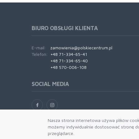
BIURO OBSŁUGI KLIENTA
E-mail:
zamowienia@polskiecentrum.pl
Telefon:
+48 71-334-65-41
+48 71-334-65-40
+48 570-006-108
SOCIAL MEDIA
Nasza strona internetowa używa plików cooki
możemy indywidualnie dostosować stronę do 
przeglądarce.