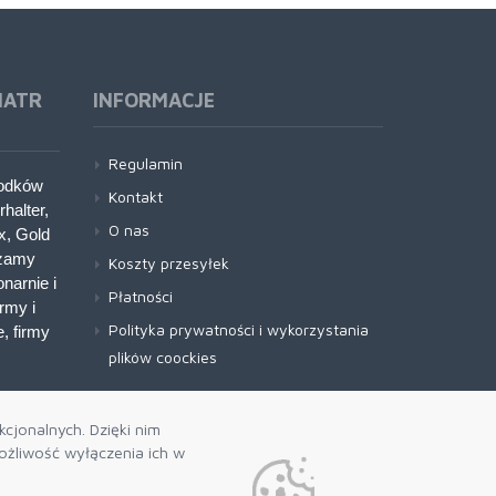
IATR
INFORMACJE
Regulamin
rodków
Kontakt
halter,
O nas
x, Gold
czamy
Koszty przesyłek
narnie i
Płatności
rmy i
Polityka prywatności i wykorzystania
, firmy
plików coockies
cjonalnych. Dzięki nim
żliwość wyłączenia ich w