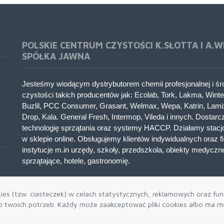
POLSKIE CENTRUM CZYSTOŚCI K.SŁOTTA I A.W
SPÓŁKA JAWNA
Jesteśmy wiodącym dystrybutorem chemii profesjonalnej i ś
czystości takich producentów jak: Ecolab, Tork, Lakma, Winter
Buzlil, PCC Consumer, Grasant, Welmax, Wepa, Katrin, Lami
Drop, Kala. General Fresh, Intermop, Vileda i innych. Dostar
technologię sprzątania oraz systemy HACCP. Działamy stacjo
w sklepie online. Obsługujemy klientów indywidualnych oraz fi
instytucje m.in urzędy, szkoły, przedszkola, obiekty medyczne
sprzątające, hotele, gastronomię.
es (tzw. ciasteczek) w celach statystycznych, reklamowych oraz funk
twoich potrzeb. Każdy może zaakceptować pliki cookies albo ma mo