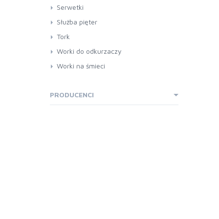
Serwetki
Służba pięter
Tork
Worki do odkurzaczy
Worki na śmieci
worki na śmieci HDPE
worki na śmieci LDPE
PRODUCENCI