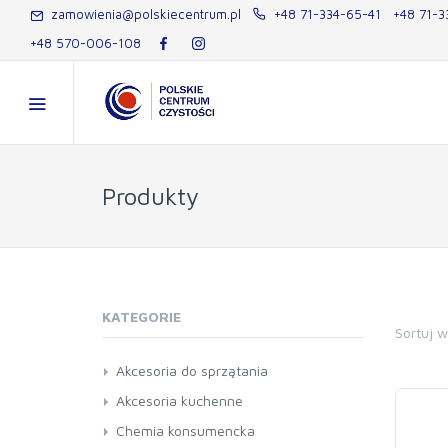
zamowienia@polskiecentrum.pl
+48 71-334-65-41
+48 71-3
+48 570-006-108
Produkty
KATEGORIE
Sortuj 
Akcesoria do sprzątania
miotły i szczotki
Akcesoria kuchenne
mopy
Chemia konsumencka