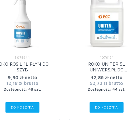
[ 07594 ]
[ 07612 ]
OKO ROSIL 1L PŁYN DO
ROKO UNITER 5L
SZYB
UNIWERS.PŁ.DO
CZYSZCZENIA
9,90 zł netto
42,86 zł netto
12,18 zł brutto
52,72 zł brutto
Dostępność: 48 szt.
Dostępność: 44 szt.
DO KOSZYKA
DO KOSZYKA