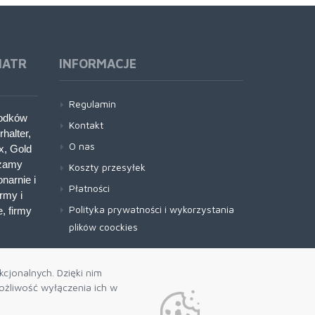
IATR
INFORMACJE
Regulamin
rodków
Kontakt
halter,
O nas
x, Gold
czamy
Koszty przesyłek
narnie i
Płatności
rmy i
Polityka prywatności i wykorzystania
, firmy
plików coockies
cjonalnych. Dzięki nim
żliwość wyłączenia ich w