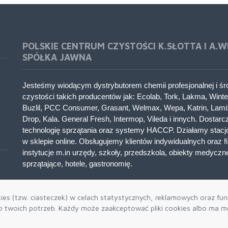
POLSKIE CENTRUM CZYSTOŚCI K.SŁOTTA I A.W
SPÓŁKA JAWNA
Jesteśmy wiodącym dystrybutorem chemii profesjonalnej i ś
czystości takich producentów jak: Ecolab, Tork, Lakma, Winter
Buzlil, PCC Consumer, Grasant, Welmax, Wepa, Katrin, Lami
Drop, Kala. General Fresh, Intermop, Vileda i innych. Dostar
technologię sprzątania oraz systemy HACCP. Działamy stacjo
w sklepie online. Obsługujemy klientów indywidualnych oraz fi
instytucje m.in urzędy, szkoły, przedszkola, obiekty medyczne
sprzątające, hotele, gastronomię.
es (tzw. ciasteczek) w celach statystycznych, reklamowych oraz funk
twoich potrzeb. Każdy może zaakceptować pliki cookies albo ma mo