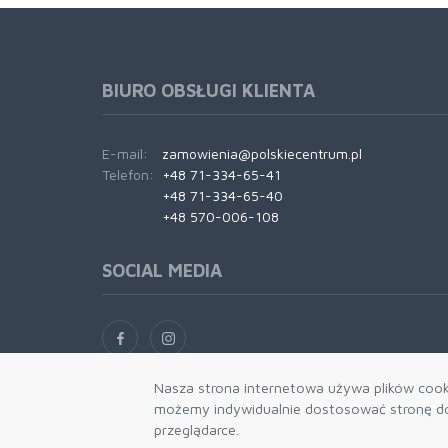
BIURO OBSŁUGI KLIENTA
E-mail:
zamowienia@polskiecentrum.pl
Telefon:
+48 71-334-65-41
+48 71-334-65-40
+48 570-006-108
SOCIAL MEDIA
Nasza strona internetowa używa plików cooki
możemy indywidualnie dostosować stronę do 
przeglądarce.