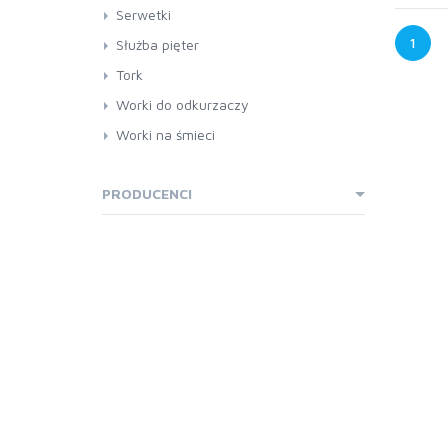
Serwetki
1
Służba pięter
Tork
Worki do odkurzaczy
Worki na śmieci
worki na śmieci HDPE
worki na śmieci LDPE
PRODUCENCI