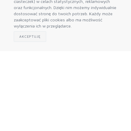
ciasteczek) w celach statystycznych, reklamowych
oraz funkcjonalnych. Dzięki nim możemy indywidualnie
dostosować stronę do twoich potrzeb. Każdy może
zaakceptować pliki cookies albo ma możliwość
wyłączenia ich w przeglądarce.
AKCEPTUJĘ
BIURO OBSŁUGI KLIENTA
E-mail:
zamowienia@polskiecentrum.pl
Telefon:
+48 71-334-65-41