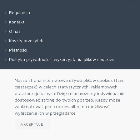
Regulamin
Kontakt
O nas
Koszty przesyłek
Płatności
Polityka prywatności i wykorzystania plików coockies
Nasza strona internetowa używa plików cookies (tzw.
ciasteczek) w celach statystycznych, reklamowych
oraz funkcjonalnych. Dzięki nim możemy indywidualnie
dostosować stronę do twoich potrzeb. Każdy może
zaakceptować pliki cookies albo ma możliwość
wyłączenia ich w przeglądarce.
AKCEPTUJĘ
Zapisz się do naszego newslettera