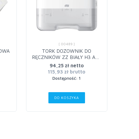
[ 00489 ]
SOWA
TORK DOZOWNIK DO
TORK
RĘCZNIKÓW ZZ BIAŁY H3 ABS
BIAŁY
553100
94,25 zł netto
115,93 zł brutto
Dostępność: 1
Z
DO KOSZYKA
Z