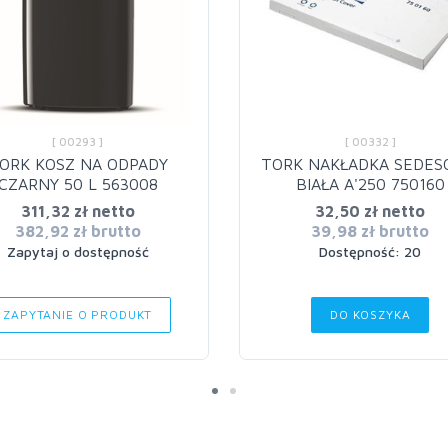
[ 00293 ]
[ 00332 ]
ORK KOSZ NA ODPADY
TORK NAKŁADKA SEDE
CZARNY 50 L 563008
BIAŁA A'250 750160
311,32 zł netto
32,50 zł netto
382,92 zł brutto
39,98 zł brutto
Zapytaj o dostępność
Dostępność: 20
ZAPYTANIE O PRODUKT
DO KOSZYKA