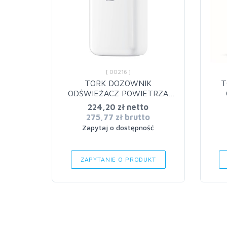
[ 00216 ]
TORK DOZOWNIK
T
ODŚWIEŻACZ POWIETRZA
WHITE 562000
224,20 zł netto
275,77 zł brutto
Zapytaj o dostępność
ZAPYTANIE O PRODUKT