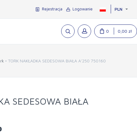
Rejestracja
Logowanie
PLN
0
0,00 zł
rk
TORK NAKŁADKA SEDESOWA BIAŁA A'250 750160
KA SEDESOWA BIAŁA
o